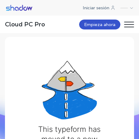
Shadow.tech
Iniciar sesión
Abuse notification
Cloud PC Pro
Empieza ahora