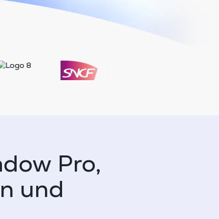
adow Pro,
en und