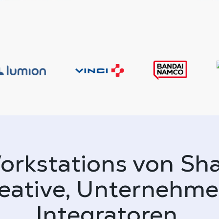
rkstations von Sh
reative, Unternehm
Integratoren.