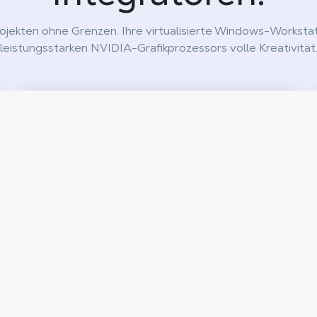
rojekten ohne Grenzen. Ihre virtualisierte Windows-Worksta
leistungsstarken NVIDIA-Grafikprozessors volle Kreativität
Teams
Professionelle Arbeitsstationen in der Cloud, um
Ihre Teamprojekte ohne Hardwareeinschränkungen
durchzuführen, egal welcher Leistungsbedarf
besteht, egal wo Sie sind.
Mehr anzeigen