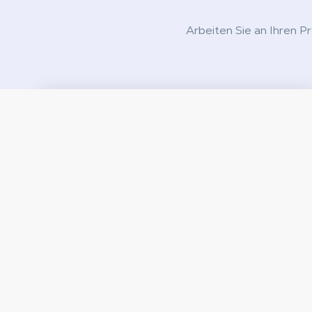
Arbeiten Sie an Ihren P
Selbstständig oder Freiberufler
Verbessern Sie Ihren Arbeitsablauf mit Shadow PC
Pro: Multitasking bei Grafik- und 3D-Design,
Videobearbeitung und Büroarbeiten.
Mehr anzeigen