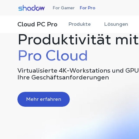
Shadow.tech
For Gamer
For Pro
Steigern Sie Ihre
Cloud PC Pro
Produkte
Lösungen
Produktivität mi
Pro Cloud
Virtualisierte 4K-Workstations und GPUs
Ihre Geschäftsanforderungen
Mehr erfahren