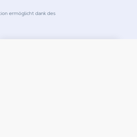
tion ermöglicht dank des
.
Partenaires
Als Partner von Shadow können Sie leistungsstarke
Arbeitsstationen in der Cloud bereitstellen, in einer
sicheren Umgebung, alles von Ihnen verwaltet!
Mehr anzeigen