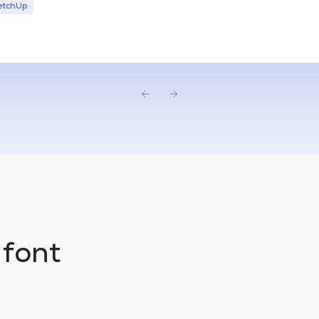
etchUp
 font