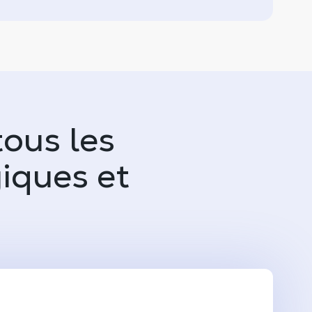
ous les
giques et
S