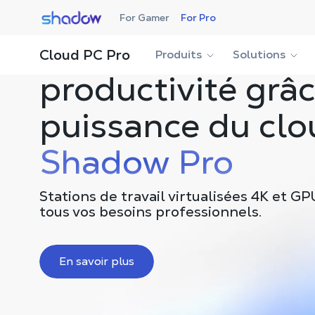
Shadow.tech
For Gamer
For Pro
Boostez votre
Cloud PC Pro
Produits
Solutions
productivité grâc
puissance du clo
Shadow Pro
Stations de travail virtualisées 4K et G
tous vos besoins professionnels.
En savoir plus