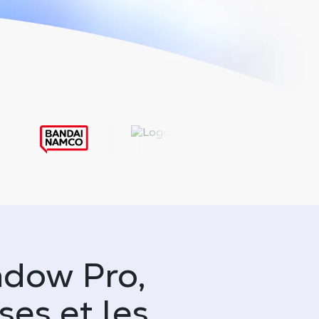
adow Pro,
ses et les