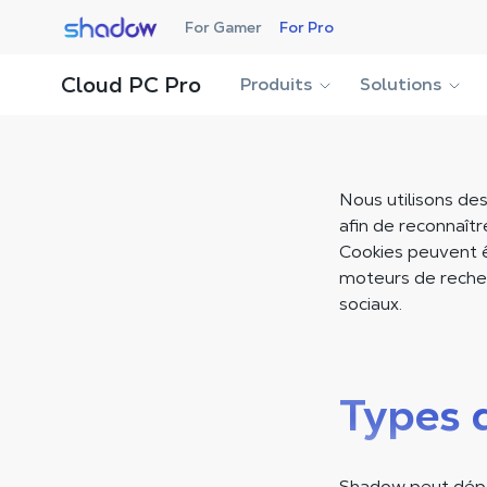
Shadow.tech
For Gamer
For Pro
Cloud PC Pro
Produits
Solutions
Nous utilisons des
afin de reconnaîtr
Cookies peuvent 
moteurs de recher
sociaux.
Types 
Shadow peut dépose