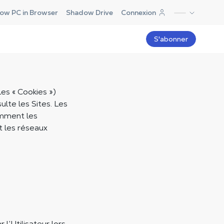
ow PC in Browser
Shadow Drive
Connexion
S'abonner
les « Cookies »)
ulte les Sites. Les
amment les
t les réseaux
l’Utilisateur lors