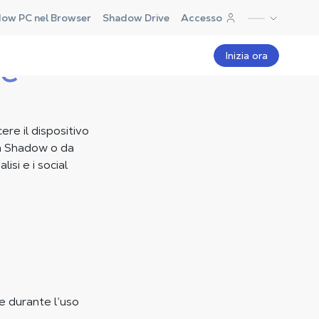
dow PC nel Browser
Shadow Drive
Accesso
ie
Inizia ora
ere il dispositivo
 da Shadow o da
lisi e i social
te durante l’uso