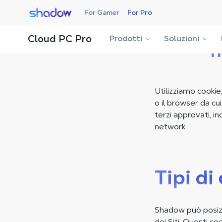
Shadow.tech
For Gamer
For Pro
Cloud PC Pro
Prodotti
Soluzioni
I
Utilizziamo cookie
o il browser da cu
terzi approvati, inc
network.
Tipi di
Shadow può posizion
dei Siti. Questi co