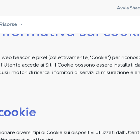
Avvia Sha
nformativa sui cook
Risorse
, web beacon e pixel (collettivamente, "Cookie") per riconosc
i l’Utente accede ai Siti. I Cookie possono essere installati
lusi i motori di ricerca, i fornitori di servizi di misurazione e ana
 cookie
are diversi tipi di Cookie sui dispositivi utilizzati dall'Uten
okie sono di quattro tipi: