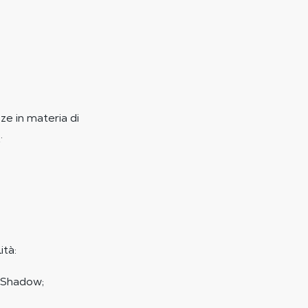
ze in materia di
i
.
ità:
i Shadow;