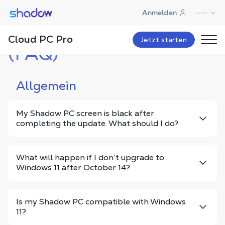
Shadow.tech
Anmelden
Häufig gestellte Fragen
Cloud PC Pro
Contact
FAQ
Newsletter
Jetzt starten
(FAQ)
Allgemein
My Shadow PC screen is black after
completing the update. What should I do?
What will happen if I don’t upgrade to
Windows 11 after October 14?
Is my Shadow PC compatible with Windows
11?