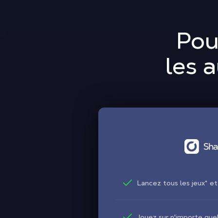
Pou
les 
Lancez tous les jeux
*
et
Jouez sur n'importe que