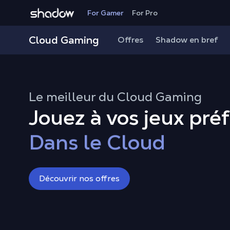
Shadow.tech
For Gamer
For Pro
Cloud Gaming
Offres
Shadow en bref
Même sur votre Mac
Sur tous vos apparei
Le meilleur du Cloud Gaming
Jouez à vos jeux pré
En 4K avec RTX
Dans le Cloud
Même sur votre Mac
Découvrir nos offres