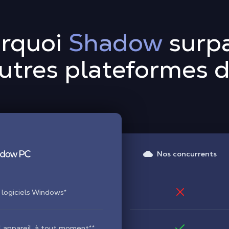
rquoi
Shadow
surp
autres plateformes d
Nos concurrents
 logiciels Windows*
l appareil, à tout moment**