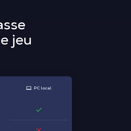
asse
e jeu
PC local