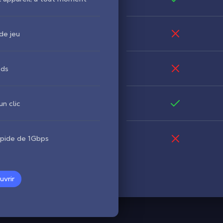
de jeu
ods
n clic
apide de 1Gbps
vrir