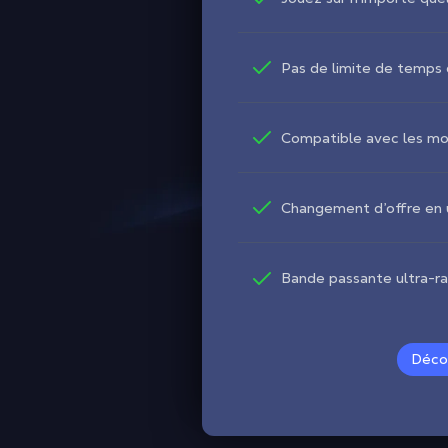
Pas de limite de temps 
Compatible avec les m
Changement d’offre en u
Bande passante ultra-r
Décou