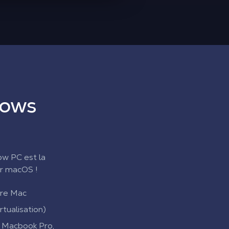
dows
ow PC est la
ur macOS !
tre Mac
tualisation)
, Macbook Pro,