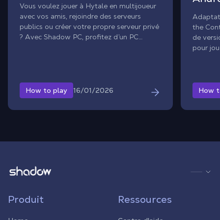
Vous voulez jouer à Hytale en multijoueur
avec vos amis, rejoindre des serveurs
Adaptat
publics ou créer votre propre serveur privé
the Cont
? Avec Shadow PC, profitez d’un PC
de versi
Windows complet et lancez la version
pour jou
officielle, même avec une configuration
? Utilis
modeste.
Windows
afin de 
sur tabl
16/01/2026
How to play
How t
smartph
Shadow.tech
Produit
Ressources